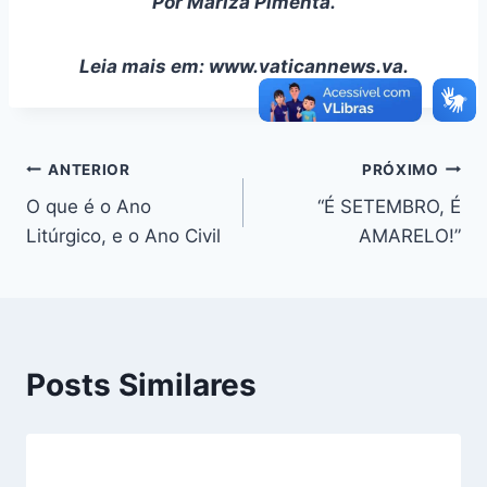
Por Mariza Pimenta.
Leia mais em: www.vaticannews.va.
Navegação
ANTERIOR
PRÓXIMO
O que é o Ano
“É SETEMBRO, É
de
Litúrgico, e o Ano Civil
AMARELO!”
Post
Posts Similares