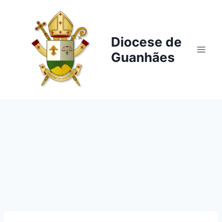
Pular
para
o
Diocese de
Conteúdo
Guanhães