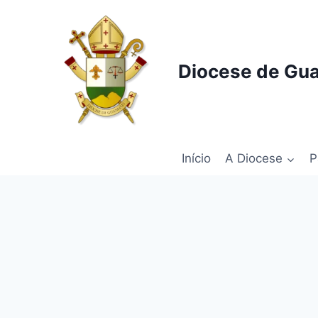
Pular
para
o
Conteúdo
Diocese de Gu
Início
A Diocese
P