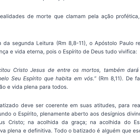
realidades de morte que clamam pela ação profética,
da segunda Leitura (Rm 8,8-11), o Apóstolo Paulo 
ça e vida eterna, pois o Espírito de Deus tudo vivifica:
scitou Cristo Jesus de entre os mortos, também dará
pelo Seu Espírito que habita em vós.”
(Rm 8,11). De f
ão e vida plena para todos.
tizado deve ser coerente em suas atitudes, para rea
undo o Espírito, plenamente aberto aos desígnios divin
s Cristo; na acolhida da graça; na acolhida do Esp
a plena e definitiva. Todo o batizado é alguém que esc