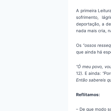
A primeira Leitu
sofrimento, lág
deportação, a de
nada mais cria, n
Os “
ossos resseq
que ainda há esp
“Ó meu povo, vou 
12). E ainda:
“Por
Então sabereis qu
Reflitamos:
– De que modo so