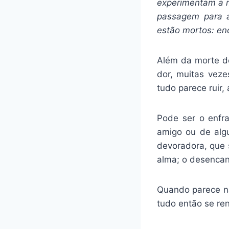
experimentam a m
passagem para a
estão mortos: en
Além da morte d
dor, muitas vez
tudo parece ruir,
Pode ser o enfra
amigo ou de alg
devoradora, que s
alma; o desencant
Quando parece nã
tudo então se reno