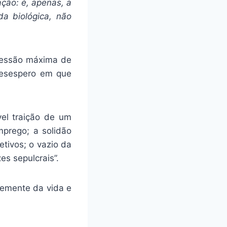
ção: é, apenas, a
a biológica, não
ressão máxima de
desespero em que
vel traição de um
prego; a solidão
etivos; o vazio da
s sepulcrais”.
semente da vida e