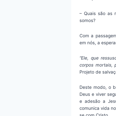
– Quais são as 
somos?
Com a passagem 
em nós, a esperan
“Ele, que ressu
corpos mortais, 
Projeto de salvaç
Deste modo, o ba
Deus e viver seg
e adesão a Jesu
comunica vida nov
se com Cristo.