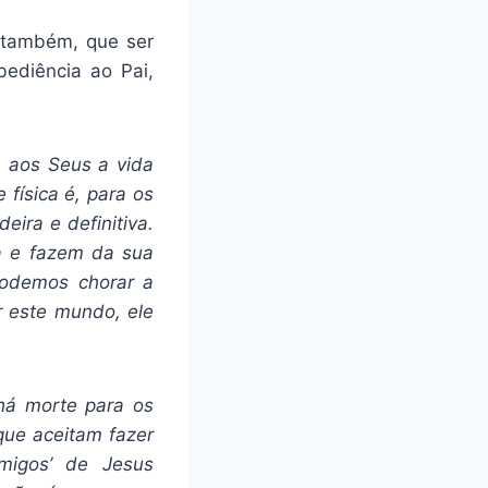
 também, que ser
ediência ao Pai,
á aos Seus a vida
física é, para os
ira e definitiva.
a e fazem da sua
odemos chorar a
r este mundo, ele
há morte para os
que aceitam fazer
igos’ de Jesus