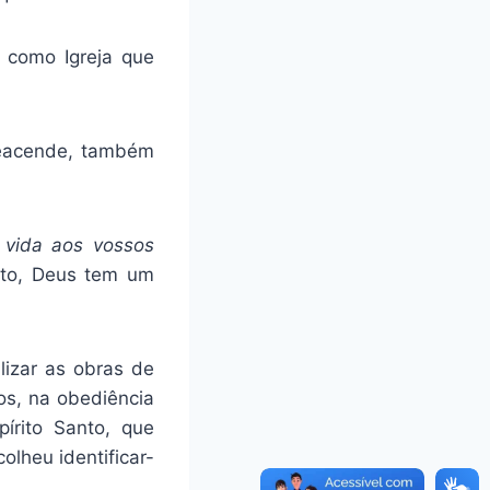
 como Igreja que
reacende, também
 vida aos vossos
ato, Deus tem um
lizar as obras de
os, na obediência
írito Santo, que
olheu identificar-