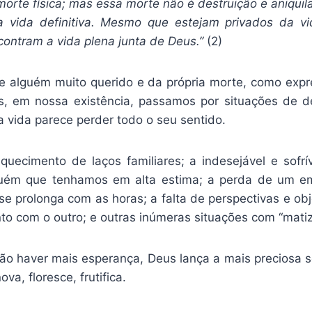
orte física; mas essa morte não é destruição e aniquila
 vida definitiva. Mesmo que estejam privados da vid
contram a vida plena junta de Deus.”
(2)
e alguém muito querido e da própria morte, como exp
es, em nossa existência, passamos por situações de 
 a vida parece perder todo o seu sentido.
quecimento de laços familiares; a indesejável e sofrí
uém que tenhamos em alta estima; a perda de um em
e prolonga com as horas; a falta de perspectivas e obj
o com o outro; e outras inúmeras situações com “matize
o haver mais esperança, Deus lança a mais preciosa 
va, floresce, frutifica.