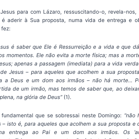
Jesus para com Lázaro, ressuscitando-o, revela-nos,
 é aderir à Sua proposta, numa vida de entrega e ob
 fez:
sus é saber que Ele é Ressurreição e a vida e que d
os momentos. Ele não evita a morte física; mas a morte 
esus; apenas a passagem (imediata) para a vida verdade
’ de Jesus – para aqueles que acolhem a sua propost
ga a Deus e um dom aos irmãos – não há morte… P
tida de um irmão, mas temos de saber que, ao deixa
plena, na glória de Deus”
(1).
fundamental que se sobressai neste Domingo:
“não 
s – isto é, para aqueles que acolhem a sua proposta e 
ma entrega ao Pai e um dom aos irmãos. Os ‘am