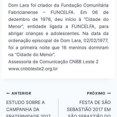
Dom Lara foi criador da Fundação Comunitária
Fabricianense – FUNCELFA. Em 06 de
dezembro de 1976, deu início à “Cidade do
Menor”, entidade ligada a FUNCELFA, para
abrigar crianças e adolescentes. Na data da
ordenação episcopal de Dom Lara, 02/02/1977,
foi a primeira noite que 16 meninos dormiram
na “Cidade do Menor”.
Assessoria de Comunicação CNBB Leste 2
www.cnbbleste2.org.br
Navegação
ANTERIOR
PRÓXIMO
ESTUDO SOBRE A
FESTA DE SÃO
de
CAMPANHA DA
SEBASTIÃO 2017 EM
Post
FRATERNIDADE 2017
SÃO SEBASTIÃO DO