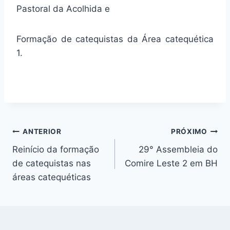
Pastoral da Acolhida e
Formação de catequistas da Área catequética
1.
Navegação
ANTERIOR
PRÓXIMO
Reinício da formação
29° Assembleia do
de
de catequistas nas
Comire Leste 2 em BH
Post
áreas catequéticas