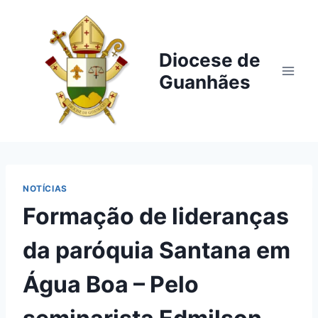
Pular
para
o
Diocese de
Conteúdo
Guanhães
NOTÍCIAS
Formação de lideranças
da paróquia Santana em
Água Boa – Pelo