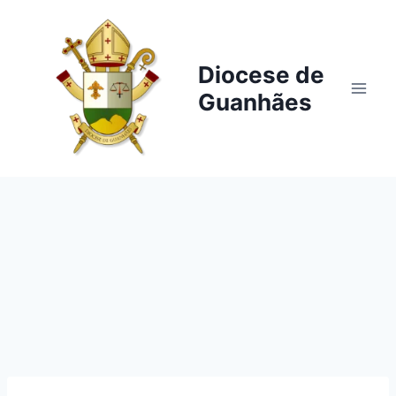
Pular
para
o
Diocese de
Conteúdo
Guanhães