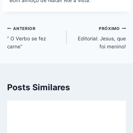
Bom almoço de Natal! Até à vista.
Navegação
ANTERIOR
PRÓXIMO
” O Verbo se fez
Editorial: Jesus, que
de
carne”
foi menino!
Post
Posts Similares