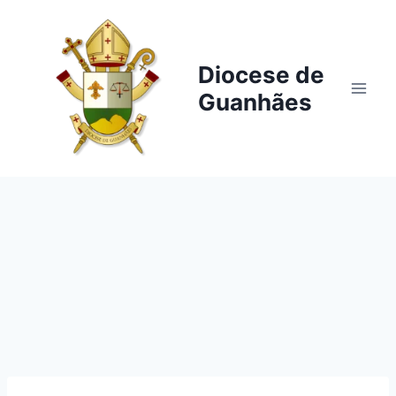
Pular
para
o
Diocese de
Conteúdo
Guanhães