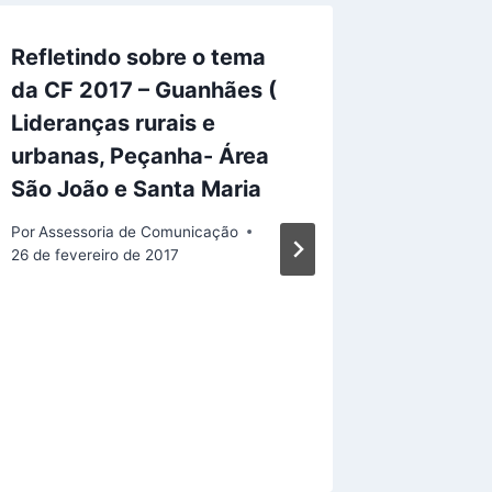
Refletindo sobre o tema
A comu
da CF 2017 – Guanhães (
Senhor
Lideranças rurais e
Morro d
urbanas, Peçanha- Área
paróqu
São João e Santa Maria
Pito Gu
Via- Sa
Por
Assessoria de Comunicação
26 de fevereiro de 2017
Por
Assess
12 de març