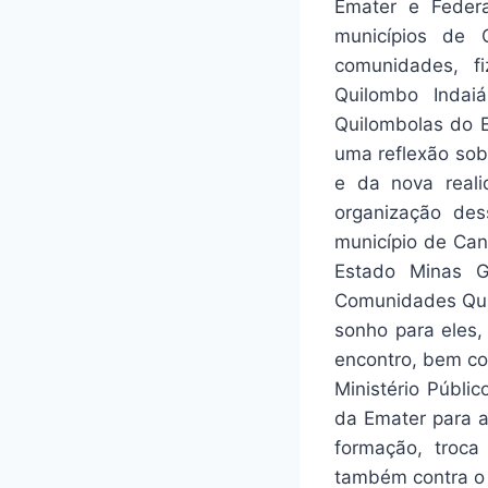
Emater e Feder
municípios de 
comunidades, fi
Quilombo Indai
Quilombolas do E
uma reflexão sob
e da nova reali
organização des
município de Ca
Estado Minas G
Comunidades Quil
sonho para eles,
encontro, bem c
Ministério Públi
da Emater para a
formação, troca
também contra o 