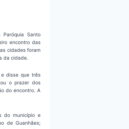
a Paróquia Santo
eiro encontro das
sas cidades foram
s da cidade.
e disse que três
ltou o prazer dos
ão do encontro. A
s do município e
ino de Guanhães;