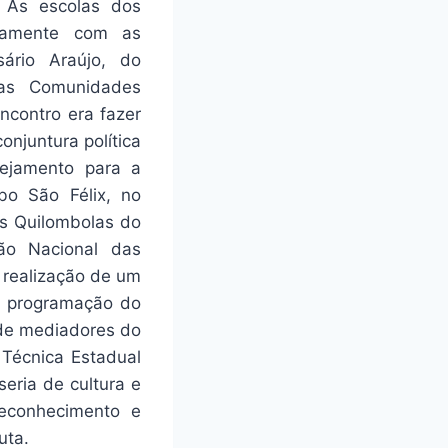
 As escolas dos
ntamente com as
sário Araújo, do
das Comunidades
ncontro era fazer
njuntura política
nejamento para a
bo São Félix, no
s Quilombolas do
ão Nacional das
 realização de um
da programação do
de mediadores do
 Técnica Estadual
eria de cultura e
reconhecimento e
uta.