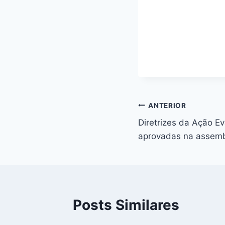
Navegação
ANTERIOR
Diretrizes da Ação E
de
aprovadas na assembl
Post
Posts Similares