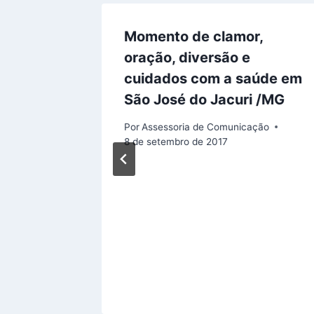
tica –
Momento de clamor,
ristãos
oração, diversão e
cuidados com a saúde em
São José do Jacuri /MG
ção
Por
Assessoria de Comunicação
8 de setembro de 2017