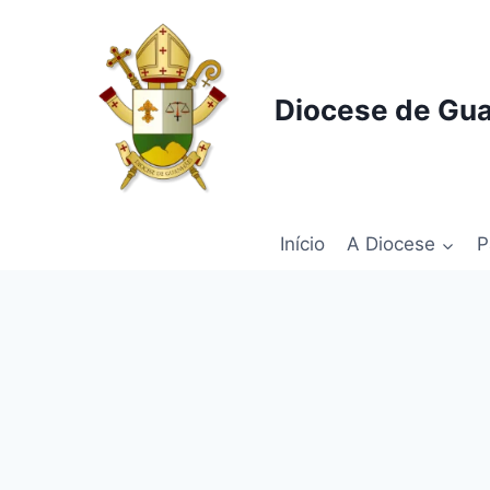
Pular
para
o
Conteúdo
Diocese de Gu
Início
A Diocese
P