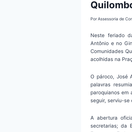
Quilombo
Por
Assessoria de C
Neste feriado d
Antônio e no Gin
Comunidades Quil
acolhidas na Praç
O pároco, José 
palavras resumia
paroquianos em a
seguir, serviu-se
A abertura ofic
secretarias; da