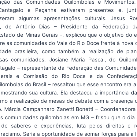
ação das Comunidades Quilombolas e Movimentos.
Cantagalo e Peçanha estiveram presentes e, ju
zeram algumas apresentações culturais. Jesus Ro
á, de Antônio Dias – Presidente da Federação 
stado de Minas Gerais -, explicou que o objetivo do e
re as comunidades do Vale do Rio Doce frente à nova co
dade brasileira, como também a realização de pla
sas comunidades. Josiane Maria Pascal, do Quilom
ntagalo – representante da Federação das Comunidade
erais e Comissão do Rio Doce e da Confederaç
ombolas do Brasil – ressaltou que esse encontro era a
 mostrando sua cultura. Ela destacou a importância 
omo a realização de mesas de debate com a presença 
co. Márcia Campanharo Zanetti Bonetti – Coordenadora
s comunidades quilombolas em MG – frisou que o dia s
 de saberes e experiências, luta pelos direitos e 
racismo. Seria a oportunidade de somar forças para a l