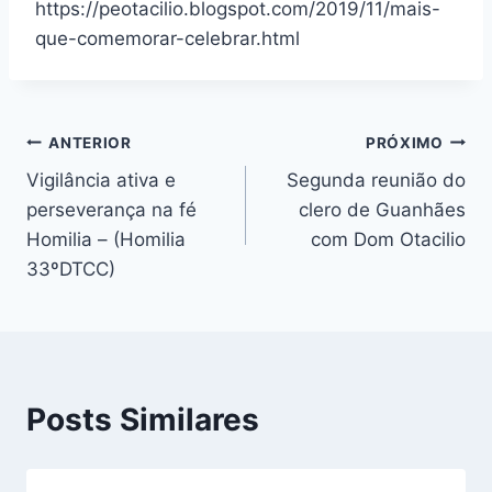
https://peotacilio.blogspot.com/2019/11/mais-
que-comemorar-celebrar.html
Navegação
ANTERIOR
PRÓXIMO
Vigilância ativa e
Segunda reunião do
de
perseverança na fé
clero de Guanhães
Post
Homilia – (Homilia
com Dom Otacilio
33ºDTCC)
Posts Similares