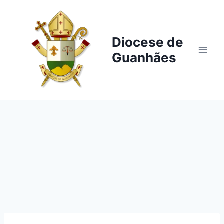
Pular
para
o
Diocese de
Conteúdo
Guanhães