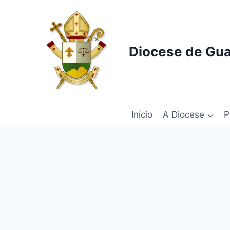
Pular
para
o
Conteúdo
Diocese de Gu
Início
A Diocese
P