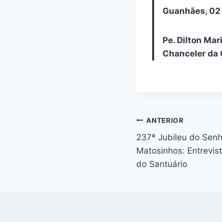
Guanhães, 02 
Pe. Dilton Mar
Chanceler da 
Navegação
ANTERIOR
237º Jubileu do Sen
de
Matosinhos: Entrevist
Post
do Santuário