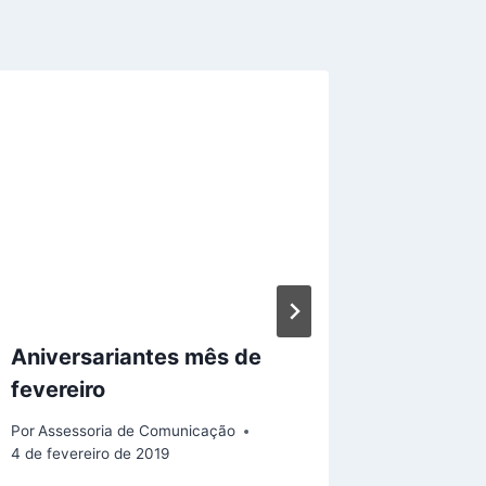
Aniversariantes mês de
RCC da
fevereiro
Guanhã
ENF 20
Por
Assessoria de Comunicação
4 de fevereiro de 2019
Por
Assess