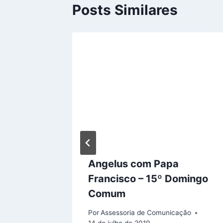
Posts Similares
ICIO
O NA
EDRO
ção
Angelus com Papa
Francisco – 15º Domingo
Comum
Por
Assessoria de Comunicação