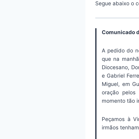
Segue abaixo o c
Comunicado d
A pedido do no
que na manhã 
Diocesano, Do
e Gabriel Ferr
Miguel, em G
oração pelos
momento tão im
Peçamos à Vir
irmãos tenham 