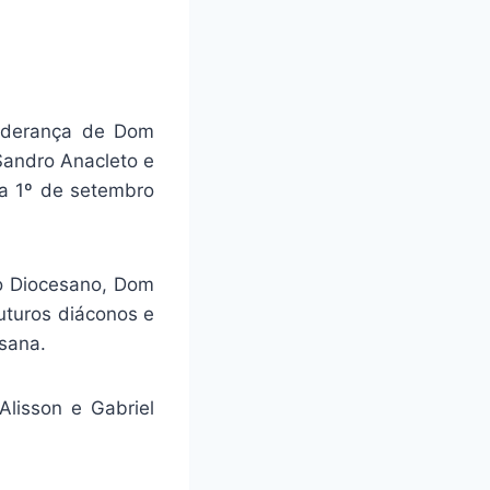
iderança de Dom
Sandro Anacleto e
dia 1º de setembro
po Diocesano, Dom
futuros diáconos e
esana.
lisson e Gabriel