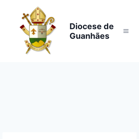
Pular
para
o
Diocese de
Conteúdo
Guanhães