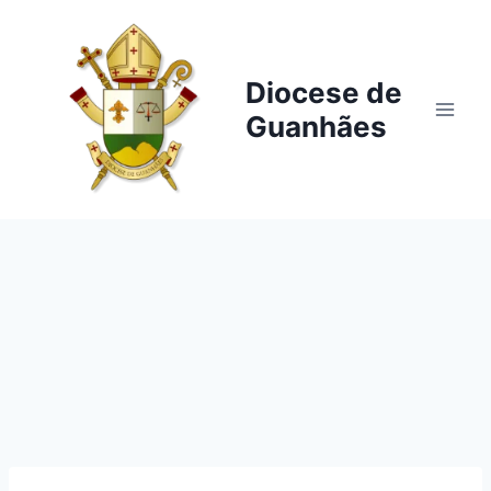
Pular
para
o
Diocese de
Conteúdo
Guanhães