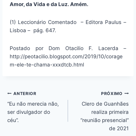
Amor, da Vida e da Luz. Amém.
(1) Leccionário Comentado – Editora Paulus –
Lisboa – pág. 647.
Postado por Dom Otacilio F. Lacerda –
http://peotacilio.blogspot.com/2019/10/corage
m-ele-te-chama-xxxdtcb.html
Navegação
ANTERIOR
PRÓXIMO
“Eu não merecia não,
Clero de Guanhães
de
ser divulgador do
realiza primeira
Post
céu”.
“reunião presencial”
de 2021