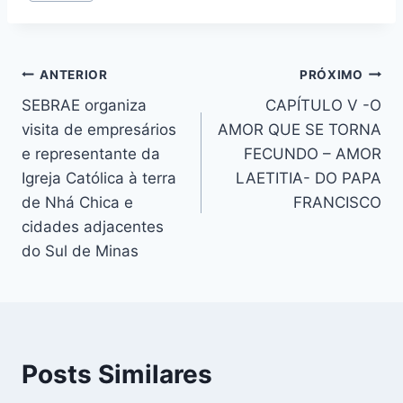
do
Post:
Navegação
ANTERIOR
PRÓXIMO
SEBRAE organiza
CAPÍTULO V -O
de
visita de empresários
AMOR QUE SE TORNA
Post
e representante da
FECUNDO – AMOR
Igreja Católica à terra
LAETITIA- DO PAPA
de Nhá Chica e
FRANCISCO
cidades adjacentes
do Sul de Minas
Posts Similares