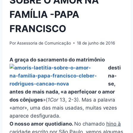
SOBRE O AMOR NA
FAMÍLIA -PAPA
FRANCISCO
Por
Assessoria de Comunicação
18 de junho de 2016
A graça do sacramento do matrimô
nio
desti
na-
se,
antes de mais nada, «a aperfeiçoar o amor
dos cônjuges
»(
1Cor
13, 2-3). Mas a palavra
«amor», uma das mais usadas, muitas vezes
aparece desfigurada.
O nosso amor quotidiano.
No chamado
hino à
caridade
escrito por São Paulo, vemos algumas