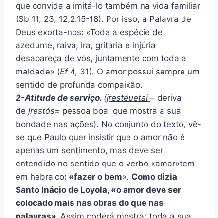
que convida a imitá-lo também na vida familiar
(Sb 11, 23; 12,2.15-18). Por isso, a Palavra de
Deus exorta-nos: «Toda a espécie de
azedume, raiva, ira, gritaria e injúria
desapareça de vós, juntamente com toda a
maldade» (
Ef
4, 31). O amor possui sempre um
sentido de profunda compaixão.
2-Atitude de serviço.
(j
restéuetai
– deriva
de
jrestós=
pessoa boa, que mostra a sua
bondade nas ações). No conjunto do texto, vê-
se que Paulo quer insistir que o amor não é
apenas um sentimento, mas deve ser
entendido no sentido que o verbo «amar»tem
em hebraico
: «fazer o bem
».
Como dizia
Santo Inácio de Loyola, «o amor deve ser
colocado mais nas obras do que nas
palavras».
Assim poderá mostrar toda a sua