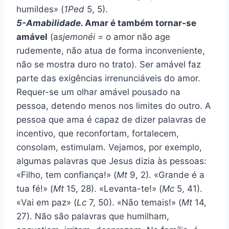
humildes» (
1Ped
5, 5).
5-Amabilidade.
Amar é também tornar-se
amável
(a
sjemonéi =
o amor não age
rudemente, não atua de forma inconveniente,
não se mostra duro no trato). Ser amável faz
parte das exigências irrenunciáveis do amor.
Requer-se um olhar amável pousado na
pessoa, detendo menos nos limites do outro. A
pessoa que ama é capaz de dizer palavras de
incentivo, que reconfortam, fortalecem,
consolam, estimulam. Vejamos, por exemplo,
algumas palavras que Jesus dizia às pessoas:
«Filho, tem confiança!» (
Mt
9, 2). «Grande é a
tua fé!» (
Mt
15, 28). «Levanta-te!» (
Mc
5, 41).
«Vai em paz» (
Lc
7, 50). «Não temais!» (
Mt
14,
27). Não são palavras que humilham,