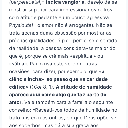
(
perpereuetai
,=
indica vanglória
, desejo de se
mostrar superior para impressionar os outros
com atitude pedante e um pouco agressiva.
P
hysioutai=
o amor não é arrogante). Não se
trata apenas duma obsessão por mostrar as
próprias qualidades; é pior: perde-se o sentido
da realidade, a pessoa considera-se maior do
que é, porque se crê mais «espiritual» ou
«sábia». Paulo usa este verbo noutras
ocasiões, para dizer, por exemplo, que «
a
ciência incha», ao passo que «a caridade
edifica
» (
1Cor
8, 1).
A atitude de humildade
aparece aqui como algo que faz parte do
amor
. Vale também para a família o seguinte
conselho: «Revesti-vos todos de humildade no
trato uns com os outros, porque Deus opõe-se
aos soberbos, mas dá a sua graça aos