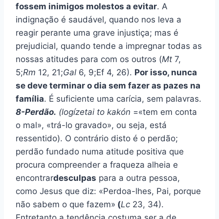
fossem inimigos molestos a evitar
. A
indignação é saudável, quando nos leva a
reagir perante uma grave injustiça; mas é
prejudicial, quando tende a impregnar todas as
nossas atitudes para com os outros (
Mt
7,
5;
Rm
12, 21;
Gal
6, 9;Ef 4, 26).
Por isso, nunca
se deve terminar o dia sem fazer as pazes na
família
. É suficiente uma carícia, sem palavras.
8-Perdão.
(logízetai to kakón
=«tem em conta
o mal», «trá-lo gravado», ou seja, está
ressentido). O contrário disto é o perdão;
perdão fundado numa atitude positiva que
procura compreender a fraqueza alheia e
encontrar
desculpas
para a outra pessoa,
como Jesus que diz: «Perdoa-lhes, Pai, porque
não sabem o que fazem»
(
Lc
23, 34).
Entretanto a tendência costuma ser a de