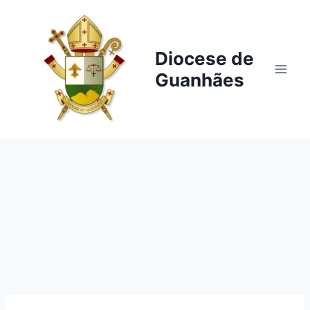
Pular
para
o
Diocese de
Conteúdo
Guanhães