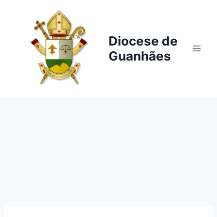
Pular
para
o
Diocese de
Conteúdo
Guanhães