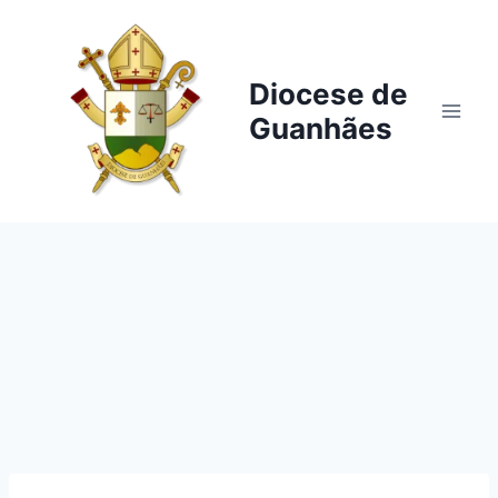
Pular
para
o
Diocese de
Conteúdo
Guanhães