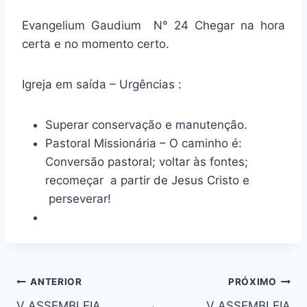
Evangelium Gaudium N° 24 Chegar na hora
certa e no momento certo.
Igreja em saída – Urgências :
Superar conservação e manutenção.
Pastoral Missionária – O caminho é:
Conversão pastoral; voltar às fontes;
recomeçar a partir de Jesus Cristo e
perseverar!
Navegação
ANTERIOR
PRÓXIMO
V ASSEMBLEIA
V ASSEMBLEIA