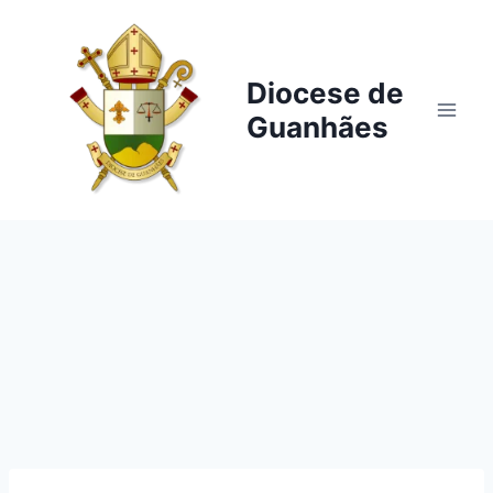
Pular
para
o
Diocese de
Conteúdo
Guanhães