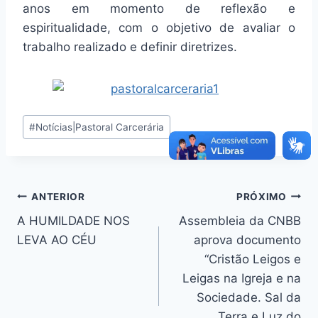
anos em momento de reflexão e
espiritualidade, com o objetivo de avaliar o
trabalho realizado e definir diretrizes.
Tags
#
Notícias|Pastoral Carcerária
do
Post:
Navegação
ANTERIOR
PRÓXIMO
A HUMILDADE NOS
Assembleia da CNBB
de
LEVA AO CÉU
aprova documento
Post
“Cristão Leigos e
Leigas na Igreja e na
Sociedade. Sal da
Terra e Luz do