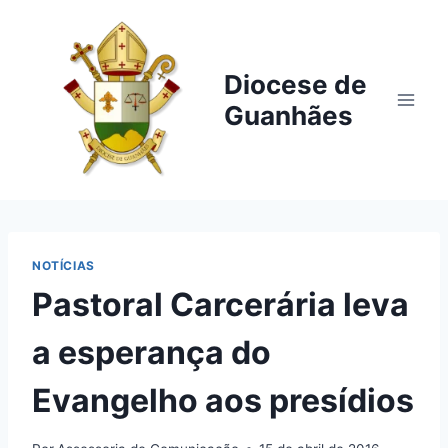
Pular
para
o
Diocese de
Conteúdo
Guanhães
NOTÍCIAS
Pastoral Carcerária leva
a esperança do
Evangelho aos presídios