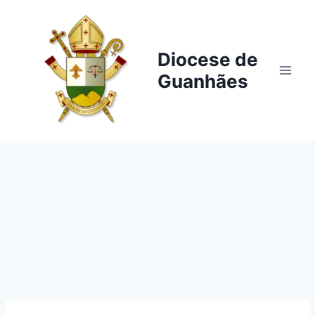
Pular
para
o
Diocese de
Conteúdo
Guanhães