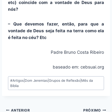
etc) coincide com a vontade de Deus para
nós?
– Que devemos fazer, então, para que a
vontade de Deus seja feita na terra como ela
é feita no céu? Etc
Padre Bruno Costa Ribeiro
baseado em: cebsuai.org
Tags
#
Artigos|Dom Jeremias|Grupos de Reflexão|Mês da
do
Bíblia
Post:
Navegação
ANTERIOR
PRÓXIMO