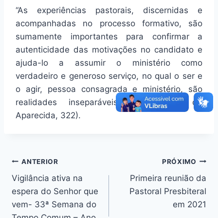
“As experiências pastorais, discernidas e
acompanhadas no processo formativo, são
sumamente importantes para confirmar a
autenticidade das motivações no candidato e
ajuda-lo a assumir o ministério como
verdadeiro e generoso serviço, no qual o ser e
o agir, pessoa consagrada e ministério, são
realidades inseparáveis” (Documento de
Aparecida, 322).
Navegação
ANTERIOR
PRÓXIMO
Vigilância ativa na
Primeira reunião da
de
espera do Senhor que
Pastoral Presbiteral
Post
vem- 33ª Semana do
em 2021
Tempo Comum – Ano