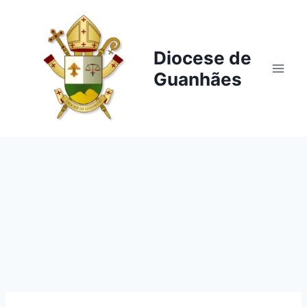
Pular
para
o
Diocese de
Conteúdo
Guanhães