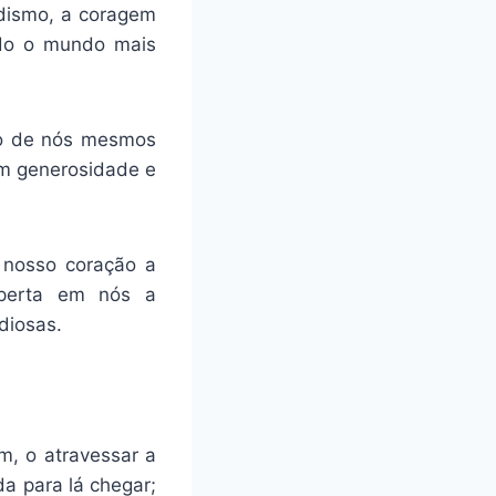
odismo, a coragem
ndo o mundo mais
ndo de nós mesmos
om generosidade e
 nosso coração a
sperta em nós a
diosas.
m, o atravessar a
a para lá chegar;