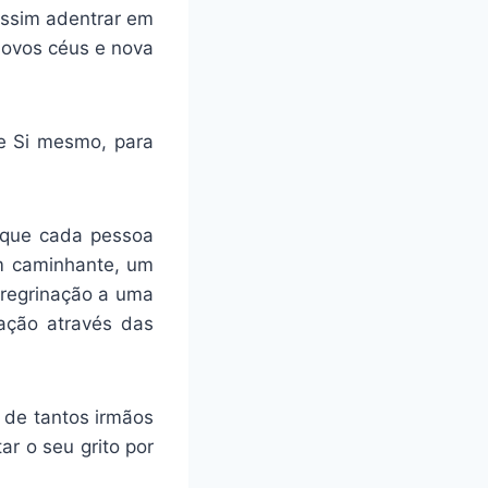
 assim adentrar em
ovos céus e nova
e Si mesmo, para
o que cada pessoa
um caminhante, um
eregrinação a uma
nação através das
 de tantos irmãos
r o seu grito por