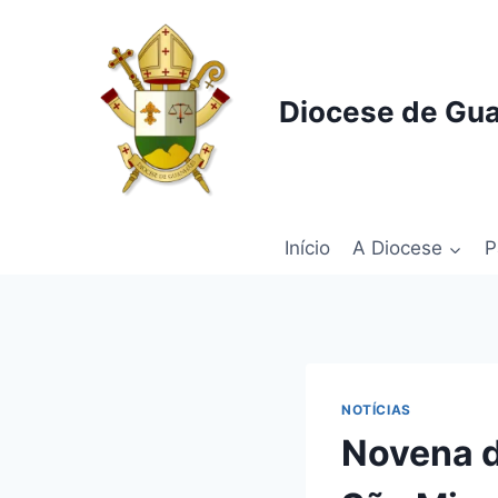
Pular
para
o
Conteúdo
Diocese de Gu
Início
A Diocese
P
NOTÍCIAS
Novena d