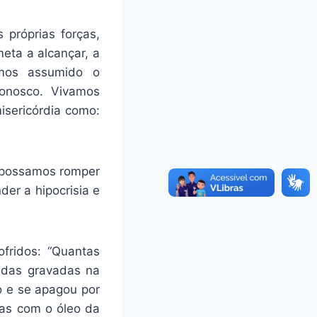
 próprias forças,
eta a alcançar, a
emos assumido o
conosco. Vivamos
isericórdia como:
, possamos romper
er a hipocrisia e
ofridos: “Quantas
ridas gravadas na
o e se apagou por
las com o óleo da