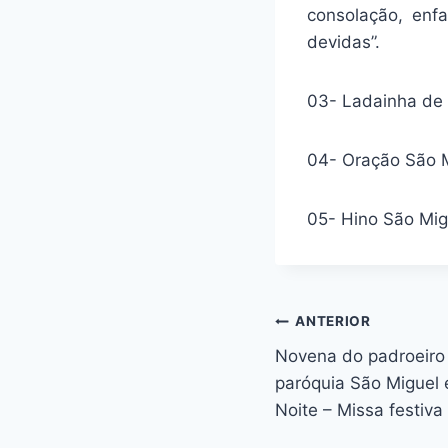
consolação, enfa
devidas”.
03- Ladainha de
04- Oração São 
05- Hino São Mig
Navegação
ANTERIOR
Novena do padroeiro
de
paróquia São Miguel
Post
Noite – Missa festiva