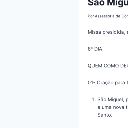
São Migu
Por
Assessoria de C
Missa presidida, 
8º DIA
QUEM COMO DEU
01- Oração para 
São Miguel, p
e uma nova te
Santo.