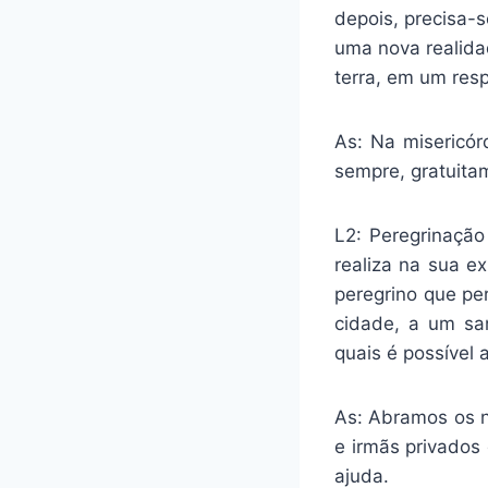
depois, precisa-s
uma nova realid
terra, em um res
As: Na misericó
sempre, gratuita
L2: Peregrinação
realiza na sua e
peregrino que pe
cidade, a um san
quais é possível a
As: Abramos os n
e irmãs privados
ajuda.