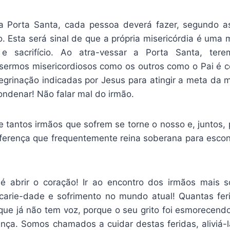
a Porta Santa, cada pessoa deverá fazer, segundo as
. Esta será sinal de que a própria misericórdia é uma m
 e sacrifício. Ao atra-vessar a Porta Santa, ter
sermos misericordiosos como os outros como o Pai é 
egrinação indicadas por Jesus para atingir a meta da m
ondenar! Não falar mal do irmão.
de tantos irmãos que sofrem se torne o nosso e, juntos
diferença que frequentemente reina soberana para escond
é abrir o coração! Ir ao encontro dos irmãos mais s
carie-dade e sofrimento no mundo atual! Quantas fe
que já não tem voz, porque o seu grito foi esmorecend
ença. Somos chamados a cuidar destas feridas, aliviá-