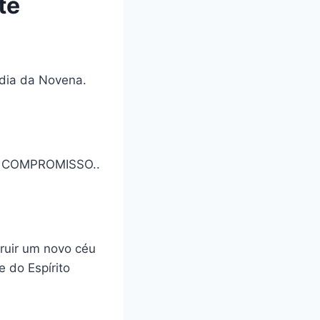
te
º dia da Novena.
 COMPROMISSO..
truir um novo céu
e do Espírito