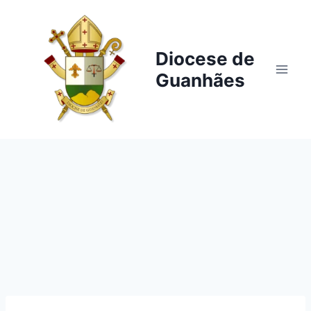
Pular
para
o
Diocese de
Conteúdo
Guanhães