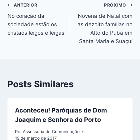
Navegação
ANTERIOR
PRÓXIMO
No coração da
Novena de Natal com
de
sociedade estão os
as dezoito famílias no
Post
cristãos leigos e leigas
Alto do Puba em
Santa Maria e Suaçuí
Posts Similares
Aconteceu! Paróquias de Dom
Joaquim e Senhora do Porto
Por
Assessoria de Comunicação
19 de março de 2017