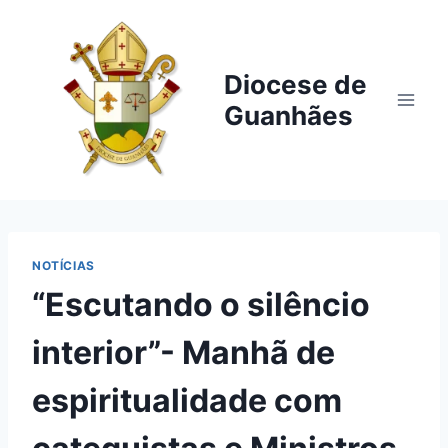
Pular
para
o
Diocese de
Conteúdo
Guanhães
NOTÍCIAS
“Escutando o silêncio
interior”- Manhã de
espiritualidade com