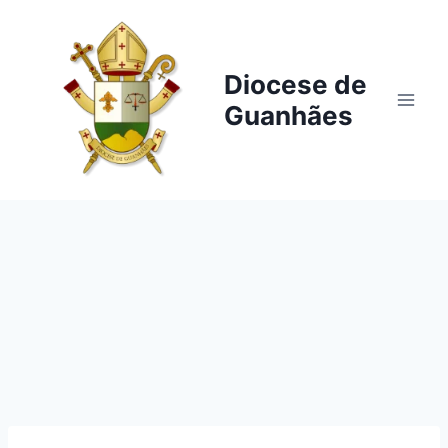
Pular
para
o
Diocese de
Conteúdo
Guanhães