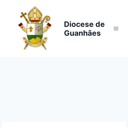
Pular
para
o
Diocese de
Conteúdo
Guanhães