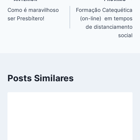
Navegação
Como é maravilhoso
Formação Catequética
de
ser Presbítero!
(on-line) em tempos
Post
de distanciamento
social
Posts Similares