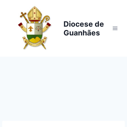
Pular
para
o
Diocese de
Conteúdo
Guanhães