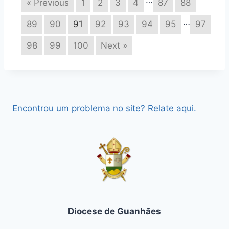
« Previous
1
2
3
4
87
88
…
89
90
91
92
93
94
95
97
98
99
100
Next »
Encontrou um problema no site? Relate aqui.
Diocese de Guanhães